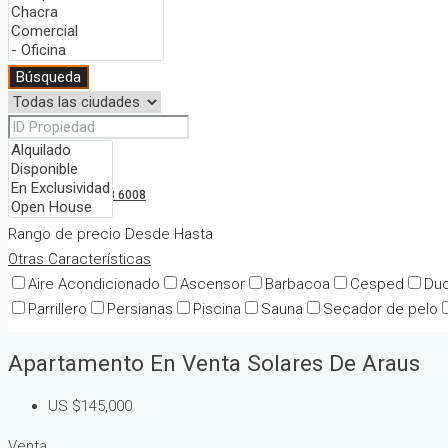
ALQUILERES
Búsqueda
CONTACTO
(+598) 4523 6008
Rango de precio
Desde
Hasta
Otras Características
Aire Acondicionado
Ascensor
Barbacoa
Cesped
Duc
Parrillero
Persianas
Piscina
Sauna
Secador de pelo
Apartamento En Venta Solares De Araus
US
$145,000
Venta