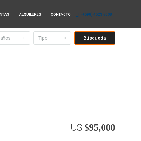
NTAS
ALQUILERES
CONTACTO
(+598) 4523 6008
Baños
Tipo
Búsqueda
US
$95,000