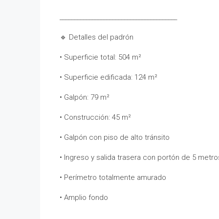
________________________________________
🔹 Detalles del padrón
• Superficie total: 504 m²
• Superficie edificada: 124 m²
• Galpón: 79 m²
• Construcción: 45 m²
• Galpón con piso de alto tránsito
• Ingreso y salida trasera con portón de 5 metro
• Perímetro totalmente amurado
• Amplio fondo
________________________________________