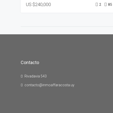
US
$240,000
2
85
Contacto
Rivadavia 543
contacto@inmoaffaracosta.uy