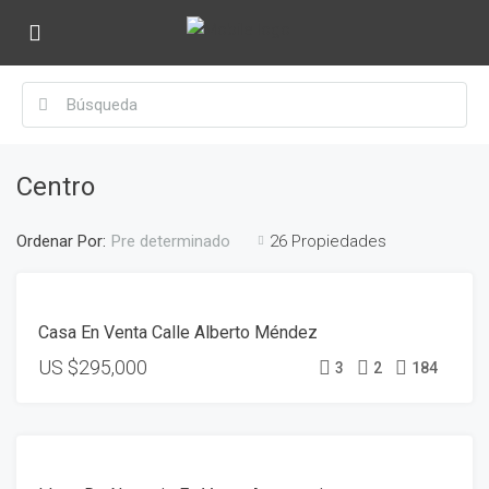
Centro
Ordenar Por:
26 Propiedades
Pre determinado
DESTACADO
VENTA
Casa En Venta Calle Alberto Méndez
US
$295,000
3
2
184
VENTA