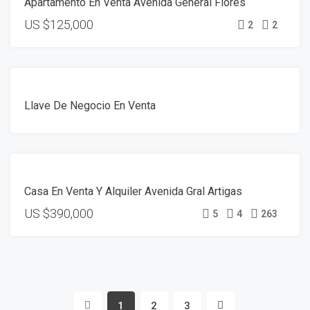
Apartamento En Venta Avenida General Flores
RESERVADO
US
$125,000
2
2
VENTA
Llave De Negocio En Venta
VENTA
Casa En Venta Y Alquiler Avenida Gral Artigas
US
$390,000
5
4
263
1
2
3