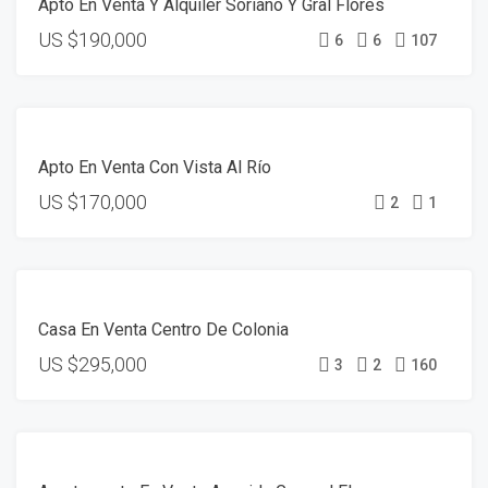
Apto En Venta Y Alquiler Soriano Y Gral Flores
ALQUILADO
US
$190,000
6
6
107
VENTA
Apto En Venta Con Vista Al Río
US
$170,000
2
1
VENTA
Casa En Venta Centro De Colonia
US
$295,000
3
2
160
VENTA