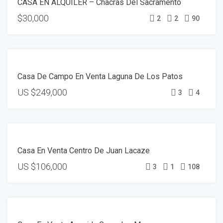
CASA EN ALQUILER – Chacras Del Sacramento
DISPONIBLE
$30,000
2
2
90
VENTA
Casa De Campo En Venta Laguna De Los Patos
US
$249,000
3
4
VENTA
Casa En Venta Centro De Juan Lacaze
US
$106,000
3
1
108
VENTA