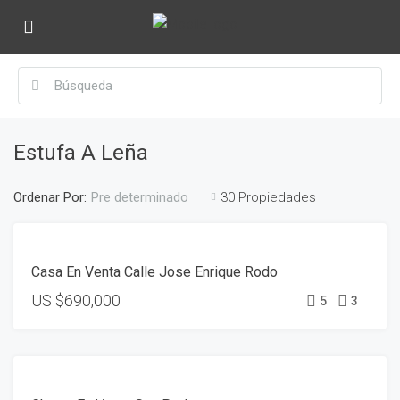
Estufa A Leña
Ordenar Por:
30 Propiedades
Pre determinado
DESTACADO
VENTA
Casa En Venta Calle Jose Enrique Rodo
US
$690,000
5
3
DESTACADO
VENTA