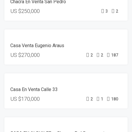
Chacra En Venta San Pedro
US
$250,000
3
2
DESTACADO
VENTA
Casa Venta Eugenio Araus
US
$270,000
2
2
187
DESTACADO
VENTA
Casa En Venta Calle 33
OPORTUNIDAD
US
$170,000
2
1
180
ALQUILER