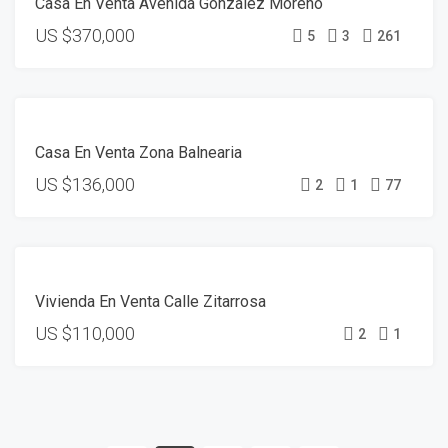
Casa En Venta Avenida Gonzalez Moreno
US
$370,000
5
3
261
VENTA
Casa En Venta Zona Balnearia
US
$136,000
2
1
77
VENTA
Vivienda En Venta Calle Zitarrosa
RESERVADO
US
$110,000
2
1