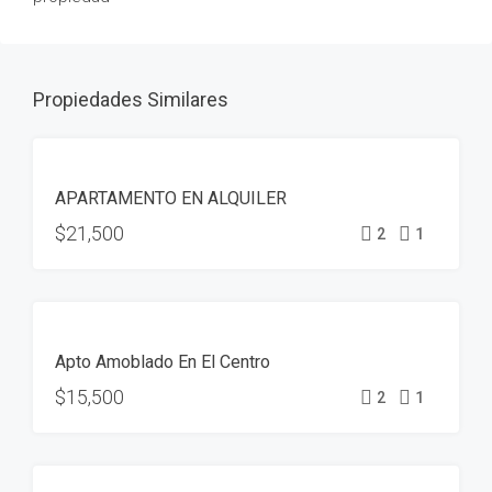
Propiedades Similares
ALQUILER
APARTAMENTO EN ALQUILER
DISPONIBLE
$21,500
2
1
ALQUILER
Apto Amoblado En El Centro
ALQUILADO
$15,500
2
1