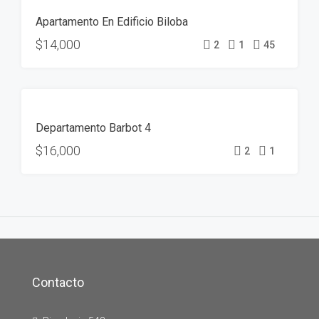
ALQUILER
Apartamento En Edificio Biloba
ALQUILADO
$14,000
2
1
45
ALQUILER
Departamento Barbot 4
ALQUILADO
$16,000
2
1
Contacto