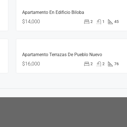
ALQUILER
Apartamento En Edificio Biloba
ALQUILADO
$14,000
2
1
45
ALQUILER
Apartamento Terrazas De Pueblo Nuevo
ALQUILADO
$16,000
2
2
76