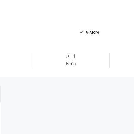
9 More
1
Baño