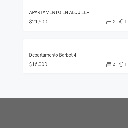
ALQUILER
APARTAMENTO EN ALQUILER
DISPONIBLE
$21,500
2
1
ALQUILER
Departamento Barbot 4
ALQUILADO
$16,000
2
1