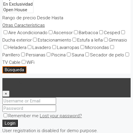
Rango de precio
Desde
Hasta
Otras Características
Aire Acondicionado
Ascensor
Barbacoa
Cesped
Ducha exterior
Estacionamiento
Estufa a leña
Gimnasio
Heladera
Lavadero
Lavarropas
Microondas
Parrillero
Persianas
Piscina
Sauna
Secador de pelo
TV Cable
WiFi
Búsqueda
Login
×
Remember me
Lost your password?
Login
User registration is disabled for demo purpose.