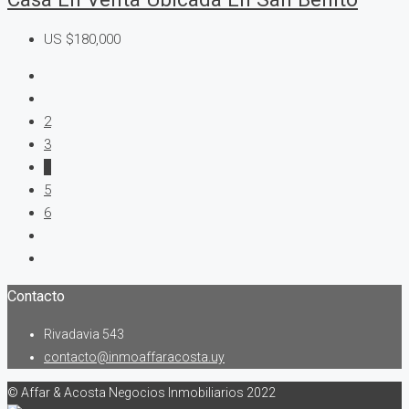
US
$180,000
2
3
4
5
6
Contacto
Rivadavia 543
contacto@inmoaffaracosta.uy
© Affar & Acosta Negocios Inmobiliarios 2022