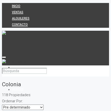
INICIO
VENTAS
ALQUILERES
CONTACTO
INICIO
Colonia
VENTAS
118 Propiedades
Ordenar Por: